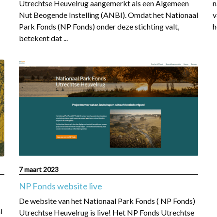
Utrechtse Heuvelrug aangemerkt als een Algemeen
n
Nut Beogende Instelling (ANBI). Omdat het Nationaal
v
Park Fonds (NP Fonds) onder deze stichting valt,
h
betekent dat ...
Read
more
about
NP
Fonds
website
live
7 maart 2023
NP Fonds website live
De website van het Nationaal Park Fonds ( NP Fonds)
l
Utrechtse Heuvelrug is live! Het NP Fonds Utrechtse