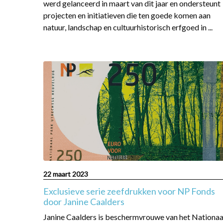
werd gelanceerd in maart van dit jaar en ondersteunt
projecten en initiatieven die ten goede komen aan
natuur, landschap en cultuurhistorisch erfgoed in ...
Read
more
about
Exclusieve
serie
zeefdrukken
voor
NP
Fonds
door
22 maart 2023
Janine
Exclusieve serie zeefdrukken voor NP Fonds
Caalders
door Janine Caalders
Janine Caalders is beschermvrouwe van het Nationaa