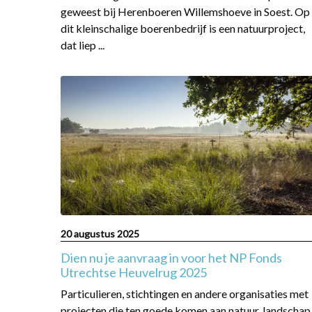
geweest bij Herenboeren Willemshoeve in Soest. Op
dit kleinschalige boerenbedrijf is een natuurproject,
dat liep ...
Read
more
about
Dien
nu
je
aanvraag
in
voor
het
20 augustus 2025
NP
Dien nu je aanvraag in voor het NP Fonds
Fonds
Utrechtse Heuvelrug 2025
Utrechtse
Particulieren, stichtingen en andere organisaties met
Heuvelrug
projecten die ten goede komen aan natuur, landschap