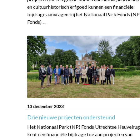
2025
en cultuurhistorisch erfgoed kunnen een financiële
bijdrage aanvragen bij het Nationaal Park Fonds (NP
Fonds) ...
Read
more
about
Drie
nieuwe
projecten
ondersteund
13 december 2023
Drie nieuwe projecten ondersteund
Het Nationaal Park (NP) Fonds Utrechtse Heuvelrug
kent een financiële bijdrage toe aan projecten van