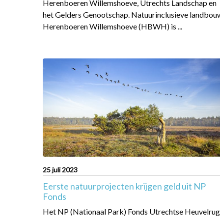
Herenboeren Willemshoeve, Utrechts Landschap en
het Gelders Genootschap. Natuurinclusieve landbou
Herenboeren Willemshoeve (HBWH) is ...
Read
more
about
Eerste
natuurprojecten
krijgen
geld
uit
NP
Fonds
25 juli 2023
Eerste natuurprojecten krijgen geld uit NP
Fonds
Het NP (Nationaal Park) Fonds Utrechtse Heuvelrug