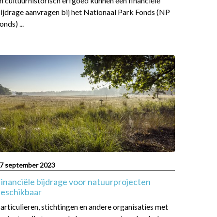
n cultuurhistorisch erfgoed kunnen een financiële
ijdrage aanvragen bij het Nationaal Park Fonds (NP
onds) ...
ead
ore
bout
inanciële
ijdrage
oor
atuurprojecten
eschikbaar
7 september 2023
inanciële bijdrage voor natuurprojecten
eschikbaar
articulieren, stichtingen en andere organisaties met