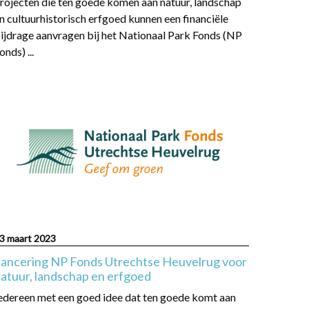
rojecten die ten goede komen aan natuur, landschap
n cultuurhistorisch erfgoed kunnen een financiële
ijdrage aanvragen bij het Nationaal Park Fonds (NP
onds) ...
ead
ore
bout
ancering
NP
onds
trechtse
euvelrug
oor
atuur,
3 maart 2023
andschap
ancering NP Fonds Utrechtse Heuvelrug voor
n
atuur, landschap en erfgoed
rfgoed
edereen met een goed idee dat ten goede komt aan