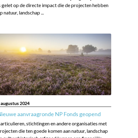
s gelet op de directe impact die de projecten hebben
p natuur, landschap ...
ead
ore
bout
ieuwe
anvraagronde
NP
onds
eopend
 augustus 2024
Nieuwe aanvraagronde NP Fonds geopend
articulieren, stichtingen en andere organisaties met
rojecten die ten goede komen aan natuur, landschap