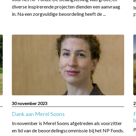
e
diverse inspirerende projecten dienden een aanvraag
b
in. Na een zorgvuldige beoordeling heeft de ...
F
Read
R
more
m
about
a
Dank
F
aan
b
Merel
v
Soons
n
b
30 november 2023
2
Dank aan Merel Soons
F
b
In november is Merel Soons afgetreden als voorzitter
P
en lid van de beoordelingscommissie bij het NP Fonds.