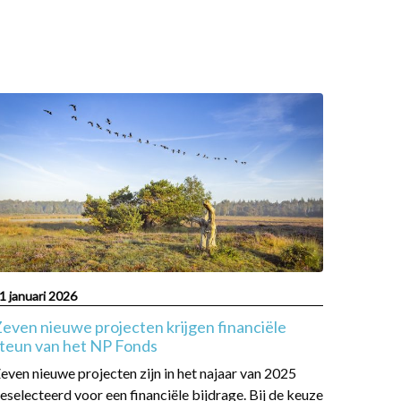
ead
ore
bout
even
ieuwe
rojecten
rijgen
inanciële
teun
an
1 januari 2026
et
even nieuwe projecten krijgen financiële
NP
teun van het NP Fonds
onds
even nieuwe projecten zijn in het najaar van 2025
eselecteerd voor een financiële bijdrage. Bij de keuze