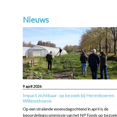
Nieuws
Read
more
about
Impact
zichtbaar:
op
bezoek
bij
Herenboeren
Willemshoeve
9 april 2026
Impact zichtbaar: op bezoek bij Herenboeren
Willemshoeve
Op een stralende woensdagochtend in april is de
beoordelingscommissie van het NP Fonds op bezoe