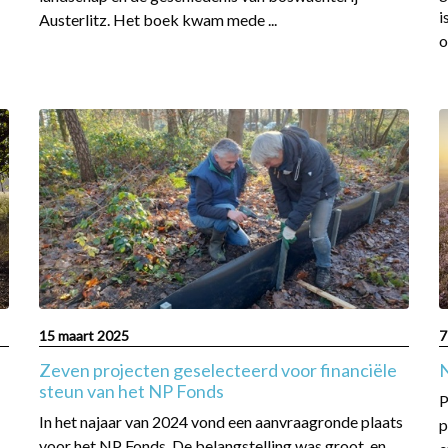
i
Austerlitz. Het boek kwam mede ...
o
Read
R
more
m
about
a
Zeven
N
projecten
a
geselecteerd
voor
F
financiële
g
steun
van
15 maart 2025
7
het
Zeven projecten geselecteerd voor financiële
NP
steun van het NP Fonds
P
Fonds
In het najaar van 2024 vond een aanvraagronde plaats
p
voor het NP Fonds. De belangstelling was groot, en