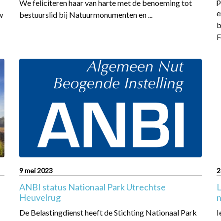
p
We feliciteren haar van harte met de benoeming tot
e
w
bestuurslid bij Natuurmonumenten en ...
b
F
Read
R
more
m
about
a
ANBI
L
status
Nationaal
F
Park
U
Utrechtse
H
Heuvelrug
v
n
9 mei 2023
2
l
ANBI status Nationaal Park Utrechtse
L
e
Heuvelrug
n
e
De Belastingdienst heeft de Stichting Nationaal Park
I