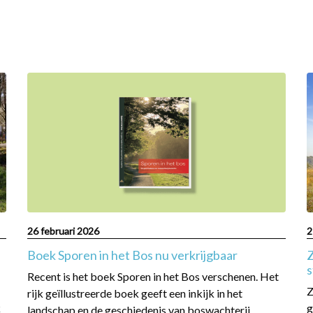
Read
R
more
m
about
a
Boek
Z
Sporen
n
in
p
het
k
Bos
f
nu
s
verkrijgbaar
v
26 februari 2026
2
h
Boek Sporen in het Bos nu verkrijgbaar
Z
s
Recent is het boek Sporen in het Bos verschenen. Het
F
Z
rijk geïllustreerde boek geeft een inkijk in het
k
g
landschap en de geschiedenis van boswachterij