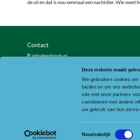
de uil en dat is nou eenmaal een nachtdier. Wie weet h
Contact
E:
info@npfonds.nl
T:
0318-240035
Deze website maakt gebru
RSIN nummer: 818889986
We gebruiken cookies om c
KVK nummer: 30234587
bieden en om ons websitev
BTW nummer: 8188 89 986 B01
site met onze partners vo
combineren met andere inf
Of ga naar de contactpagina.
uw gebruik van hun servic
Toestemmingsselectie
Copyright © Nationaal Park Utrechtse Heuvelrug
Noodzakelijk
Disclaimer
Privacy & cookies