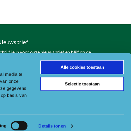
Nieuwsbrief
chrijf je in voor onze nieuwsbrief en blijf op de
oogte
Alle cookies toestaan
Naar aanmeldformulier
al media te
 van onze
Selectie toestaan
deze gegevens
 op basis van
ing
Details tonen