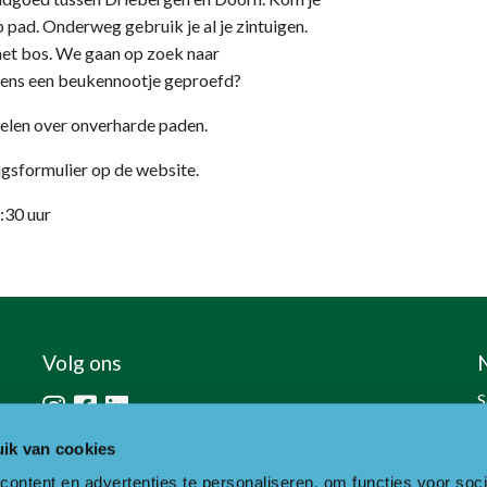
 pad. Onderweg gebruik je al je zintuigen.
 het bos. We gaan op zoek naar
l eens een beukennootje geproefd?
ndelen over onverharde paden.
ngsformulier op de website.
6:30 uur
Volg ons
S
h
ik van cookies
ontent en advertenties te personaliseren, om functies voor soci