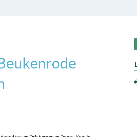
 Beukenrode
n
ndgoed tussen Driebergen en Doorn. Kom je