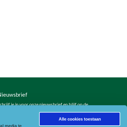
Nieuwsbrief
chrijf je in voor onze nieuwsbrief en blijf op de
oogte
Alle cookies toestaan
Naar aanmeldformulier
al media te