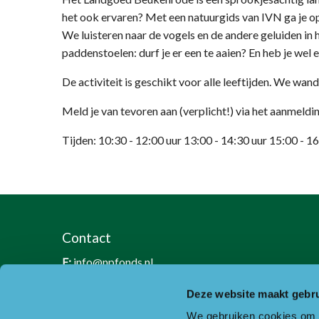
het ook ervaren? Met een natuurgids van IVN ga je op
We luisteren naar de vogels en de andere geluiden in
paddenstoelen: durf je er een te aaien? En heb je we
De activiteit is geschikt voor alle leeftijden. We wa
Meld je van tevoren aan (verplicht!) via het aanmeldi
Tijden: 10:30 - 12:00 uur 13:00 - 14:30 uur 15:00 - 1
Contact
E:
info@npfonds.nl
T:
0318-240035
Deze website maakt gebru
RSIN nummer: 818889986
We gebruiken cookies om c