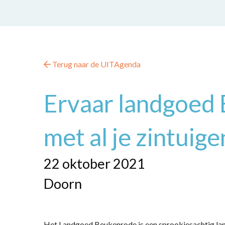
Terug naar de UITAgenda
Ervaar landgoed
met al je zintuige
22 oktober 2021
Doorn
Het Landgoed Beukenrode is een sprookjesachtig la