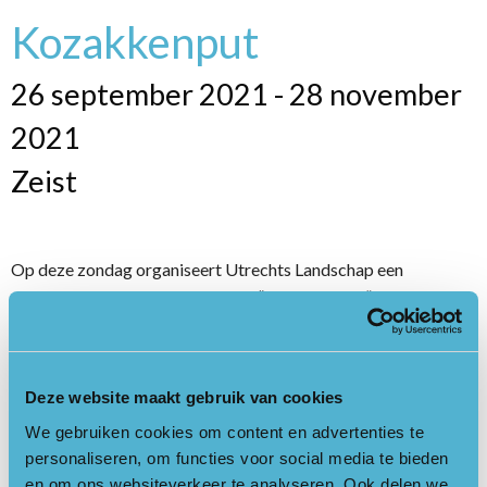
Kozakkenput
26 september 2021 - 28 november
2021
Zeist
Op deze zondag organiseert Utrechts Landschap een
wandeling over het natuurgebied “Kozakkenput” in Zeist. In
het destijds droge heidegebied werden in 1804, vanwege de
aanwezigheid van ruim 20.000 manschappen van het
Frans/Bataafs leger, 30 putten met een diepte van ca. 10 meter
Deze website maakt gebruik van cookies
gegraven. De naam Kozakkenput ontstond 9 jaar later toen een
bataljon Kozakken daar verbleef. Vroeger bestond de
We gebruiken cookies om content en advertenties te
personaliseren, om functies voor social media te bieden
Kozakkenput uit heide, tegenwoordig uit een jong gemengd
en om ons websiteverkeer te analyseren. Ook delen we
bos met veel grove dennen. Oude lanen van beuken en