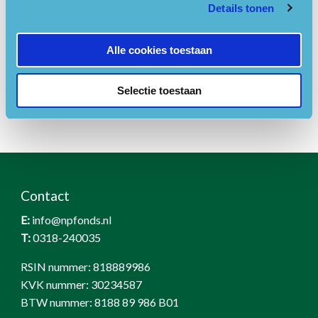
Details tonen
Links
Alle cookies toestaan
Website
Selectie toestaan
Contact
E:
info@npfonds.nl
T:
0318-240035
RSIN nummer: 818889986
KVK nummer: 30234587
BTW nummer: 8188 89 986 B01