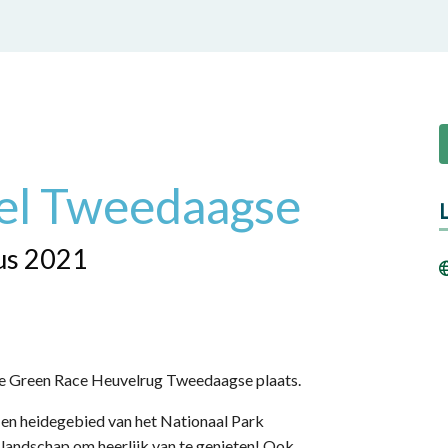
el Tweedaagse
us 2021
 de Green Race Heuvelrug Tweedaagse plaats.
 en heidegebied van het Nationaal Park
landschap om heerlijk van te genieten! Ook