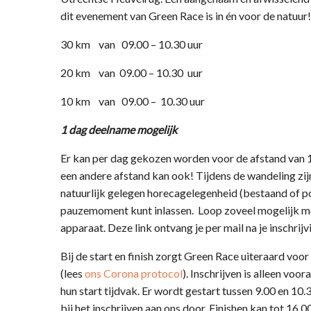
dit evenement van Green Race is in én voor de natuur!
30 km van 09.00 – 10.30 uur
20 km van 09.00 – 10.30 uur
10 km van 09.00 – 10.30 uur
1 dag deelname mogelijk
Er kan per dag gekozen worden voor de afstand van 
een andere afstand kan ook! Tijdens de wandeling z
natuurlijk gelegen horecagelegenheid (bestaand of p
pauzemoment kunt inlassen. Loop zoveel mogelijk met
apparaat. Deze link ontvang je per mail na je inschrijv
Bij de start en finish zorgt Green Race uiteraard voor
(lees
ons Corona protocol
). Inschrijven is alleen vo
hun start tijdvak. Er wordt gestart tussen 9.00 en 10.
bij het inschrijven aan ons door. Finishen kan tot 16.