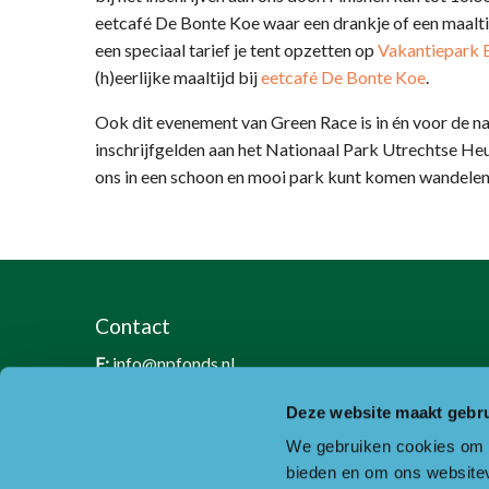
eetcafé De Bonte Koe waar een drankje of een maalti
een speciaal tarief je tent opzetten op
Vakantiepark 
(h)eerlijke maaltijd bij
eetcafé De Bonte Koe
.
Ook dit evenement van Green Race is in én voor de n
inschrijfgelden aan het Nationaal Park Utrechtse He
ons in een schoon en mooi park kunt komen wandelen
Contact
E:
info@npfonds.nl
T:
0318-240035
Deze website maakt gebru
RSIN nummer: 818889986
We gebruiken cookies om c
KVK nummer: 30234587
bieden en om ons websitev