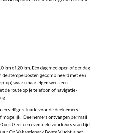
10 km of 20 km. Eén dag meelopen of per dag
ijn de stempelposten gecombineerd met een
op-up) waar u naar eigen wens een
 de route op je telefoon of navigatie-
ing.
 een veilige situatie voor de deelnemers
oraf mogelijk. Deelnemers ontvangen per mail
30 uur. Geef een eventuele voorkeurs starttijd
00 uur.Op Vakantiepark Bonte Vlucht is het