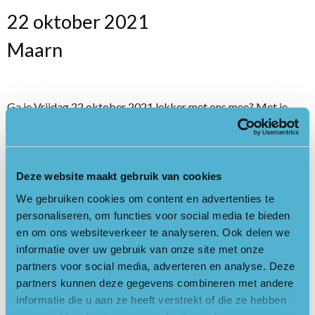
22 oktober 2021
Maarn
Ga je Vrijdag 22 oktober 2021 lekker met ons mee? Met je
gezin, wat vrienden of familie, iedere leeftijd kan hier van
genieten.
Na een warm welkom met wat lekkers bij de entree van het
Deze website maakt gebruik van cookies
mooie Aardkundig Monument "
Het Zwerfsteneneiland
We gebruiken cookies om content en advertenties te
Maarn
" stap je in een heuse OERBELEVING!
personaliseren, om functies voor social media te bieden
en om ons websiteverkeer te analyseren. Ook delen we
Trek je goede wandelschoenen, niet je mooiste kleren en een
informatie over uw gebruik van onze site met onze
warme jas aan en we nemen je mee over het Zwerfsteneneiland,
partners voor social media, adverteren en analyse. Deze
via de stijlwand door het bos van Stameren, naar het
partners kunnen deze gegevens combineren met andere
smeltwaterdal, op naar de vuurplaats waar we gezamenlijk een
informatie die u aan ze heeft verstrekt of die ze hebben
heerlijk OERMAAL gaan eten bij het kampvuur. En na een mooi