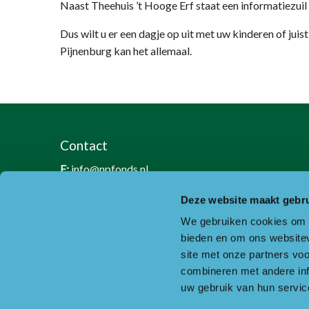
Naast Theehuis ’t Hooge Erf staat een informatiezuil 
Dus wilt u er een dagje op uit met uw kinderen of jui
Pijnenburg kan het allemaal.
Contact
E:
info@npfonds.nl
T:
0318-240035
Deze website maakt gebru
RSIN nummer: 818889986
We gebruiken cookies om c
KVK nummer: 30234587
bieden en om ons websitev
BTW nummer: 8188 89 986 B01
site met onze partners vo
combineren met andere inf
Of ga naar de contactpagina.
uw gebruik van hun servic