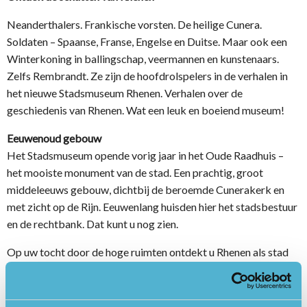
Neanderthalers. Frankische vorsten. De heilige Cunera.
Soldaten – Spaanse, Franse, Engelse en Duitse. Maar ook een
Winterkoning in ballingschap, veermannen en kunstenaars.
Zelfs Rembrandt. Ze zijn de hoofdrolspelers in de verhalen in
het nieuwe Stadsmuseum Rhenen. Verhalen over de
geschiedenis van Rhenen. Wat een leuk en boeiend museum!
Eeuwenoud gebouw
Het Stadsmuseum opende vorig jaar in het Oude Raadhuis –
het mooiste monument van de stad. Een prachtig, groot
middeleeuws gebouw, dichtbij de beroemde Cunerakerk en
met zicht op de Rijn. Eeuwenlang huisden hier het stadsbestuur
en de rechtbank. Dat kunt u nog zien.
Op uw tocht door de hoge ruimten ontdekt u Rhenen als stad
van schatten, strijd en schoonheid. Een plaats die ook
verbonden is met grote historische gebeurtenissen en
(inter)nationale netwerken. Dat heeft alles te maken met de