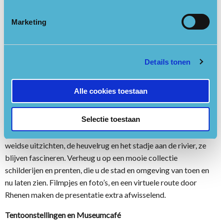
Rijn, herinnert hier aan. Maar ook een schilderij waarop
Gelderse troepen de ommuurde stad belagen. Soldatenhelmen,
Marketing
gevonden in de Stadsgracht van ooit, verwijzen naar de strijd
met de Spanjaarden. En natuurlijk is er aandacht voor de
Grebbelinie en voor W.O. II. U ziet beelden van burgers, te
Details tonen
midden van een stad in puin. En van Ouwehands Dierenpark,
bezet door de grimmige Duitse soldaten. Filmpjes vertellen het
verhaal indringend.
Alle cookies toestaan
Schoonheid
Selectie toestaan
Rhenen, wat ben je mooi! Kunstenaars zijn al eeuwen geraakt
door Rhenens schoonheid. Rembrandt was er een van. De
weidse uitzichten, de heuvelrug en het stadje aan de rivier, ze
blijven fascineren. Verheug u op een mooie collectie
schilderijen en prenten, die u de stad en omgeving van toen en
nu laten zien. Filmpjes en foto’s, en een virtuele route door
Rhenen maken de presentatie extra afwisselend.
Tentoonstellingen en Museumcafé