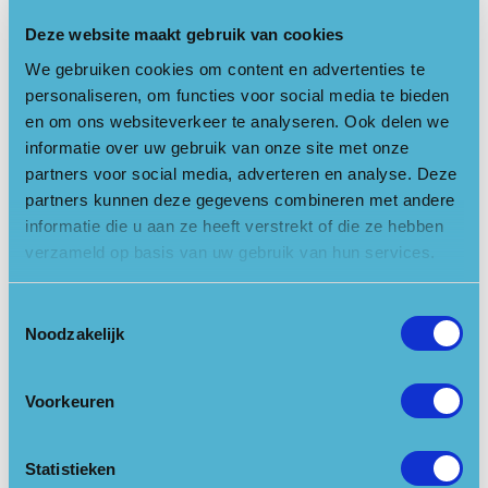
ligging van Rhenen, tussen de hoge heuvelrug en de rivier.
Deze website maakt gebruik van cookies
Schatten
We gebruiken cookies om content en advertenties te
U kunt in het museum genieten van archeologische topstukken,
personaliseren, om functies voor social media te bieden
die de Rhenense bodem prijs gaf – waaronder imposante
en om ons websiteverkeer te analyseren. Ook delen we
goudschatten en archeologische voorwerpen. Wapens,
informatie over uw gebruik van onze site met onze
partners voor social media, adverteren en analyse. Deze
eetgerei, sieraden met edelsteen uit zelfs India. Herinneringen
partners kunnen deze gegevens combineren met andere
aan Neanderthalers en mammoeten. Maar ook ziet u tal van
informatie die u aan ze heeft verstrekt of die ze hebben
voorwerpen die Rhenen als populaire middeleeuwse
verzameld op basis van uw gebruik van hun services.
bedevaartsplaats in de spotlichten zetten. Zoals een zeldzaam
eikenhouten beeld van Cunera, uit 1500, en kwetsbare
pelgrimstekens. Ooit werden ze met duizenden tegelijk
Toestemmingsselectie
Noodzakelijk
gemaakt als herinnering aan de Heilige Cunera, die in Rhenen
vereerd werd.
Voorkeuren
Strijdkamer
Hier staat u oog in oog en Rhenen in woelige tijden. In en om
Rhenen is veel gestreden. Een Vikingenzwaard, gevonden in de
Statistieken