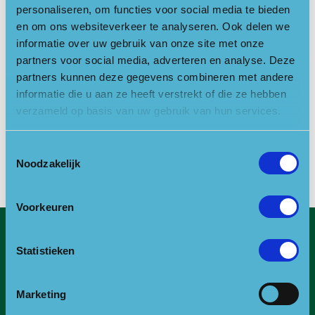
personaliseren, om functies voor social media te bieden
In november is
Merel
Soons
afgetreden als voorzitter en lid
en om ons websiteverkeer te analyseren. Ook delen we
van de beoordelingscommissie bij het NP Fonds. We
informatie over uw gebruik van onze site met onze
feliciteren haar van harte met de benoeming tot bestuurslid bij
partners voor social media, adverteren en analyse. Deze
Natuurmonumenten en bedanken haar voor haar inzet voor het
partners kunnen deze gegevens combineren met andere
Fonds.
informatie die u aan ze heeft verstrekt of die ze hebben
We hopen binnenkort de nieuwe leden voor de
verzameld op basis van uw gebruik van hun services.
beoordelingscommissie voor te kunnen stellen.
Toestemmingsselectie
Noodzakelijk
Voorkeuren
Contact
Statistieken
E:
info@npfonds.nl
T:
0318-240035
Marketing