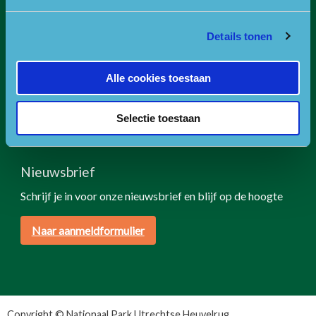
RSIN nummer: 818889986
KVK nummer: 30234587
Details tonen
BTW nummer: 8188 89 986 B01
Of ga naar de contactpagina.
Alle cookies toestaan
Volg ons
Selectie toestaan
Nieuwsbrief
Schrijf je in voor onze nieuwsbrief en blijf op de hoogte
Naar aanmeldformulier
Copyright © Nationaal Park Utrechtse Heuvelrug