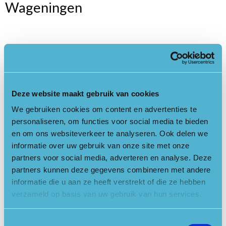
Wageningen
Heb je nog nooit een boskneuter gezien? Dan is dit je kans!
Zaterdag 9 oktober mogen kinderen op zoek gaan naar deze
geheimzinnige wezens. Neem wel laarzen en een zaklamp of
telefoon mee.
Deze website maakt gebruik van cookies
Boskneuters, een zeldzaam volk en ook nog erg verlegen.
We gebruiken cookies om content en advertenties te
Maar als je heel voorzichtig bent en niet te hard het bos door
personaliseren, om functies voor social media te bieden
rent, kom je ze soms nog tegen.
en om ons websiteverkeer te analyseren. Ook delen we
informatie over uw gebruik van onze site met onze
Het startpunt bevindt zich bij Informatiecentrum Blauwe
partners voor social media, adverteren en analyse. Deze
Kamer in Wageningen. Starten kan van 11.00 tot 14.30 uur, de
partners kunnen deze gegevens combineren met andere
tocht duurt ongeveer 1 uur. Op de
website van Utrechts
informatie die u aan ze heeft verstrekt of die ze hebben
Landschap
kun je zelf aangeven in welk half uur je wilt starten.
verzameld op basis van uw gebruik van hun services.
Kinderen tot tien jaar onder begeleiding (€ 2,- per kind).
Toestemmingsselectie
Aanmelden activiteit