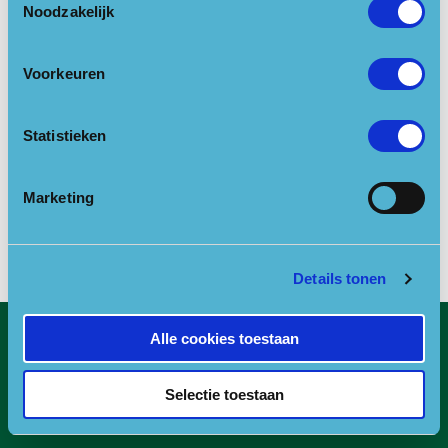
Noodzakelijk
Aanmelden voor deze activiteit kan via de
website
van Utrechts Landschap.
Voorkeuren
Locatie openen in Google Maps
Statistieken
Links
Marketing
Website
Details tonen
Alle cookies toestaan
Contact
Selectie toestaan
E:
info@npfonds.nl
T:
0318-240035