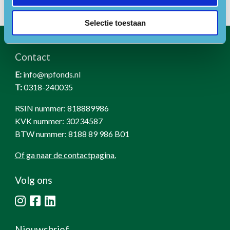
Selectie toestaan
Contact
E:
info@npfonds.nl
T:
0318-240035
RSIN nummer: 818889986
KVK nummer: 30234587
BTW nummer: 8188 89 986 B01
Of ga naar de contactpagina.
Volg ons
Nieuwsbrief