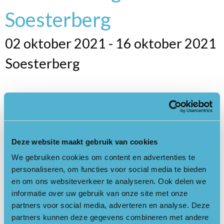
Soesterberg
02 oktober 2021 - 16 oktober 2021
Soesterberg
Vliegbasis Soesterberg, ooit de bakermat van de Koninklijke
Luchtmacht heeft zich door het militaire gebruik ontwikkeld
tot een uniek natuurgebied. Een groot deel van de voormalige
vliegbasis is sinds 15 december 2017 eigendom van Utrechts
Deze website maakt gebruik van cookies
Landschap: Park Vliegbasis Soesterberg. Militaire historie en
We gebruiken cookies om content en advertenties te
behoud van natuurwaarden zijn daarmee veiliggesteld. Ook op
personaliseren, om functies voor social media te bieden
het buitenterrein van het Nationaal Militair Museum is ruimte
en om ons websiteverkeer te analyseren. Ook delen we
voor militaire historie en natuur(ontwikkeling).
informatie over uw gebruik van onze site met onze
partners voor social media, adverteren en analyse. Deze
Onze gidsen nemen u mee op een fietsexcursie van ruim 10
partners kunnen deze gegevens combineren met andere