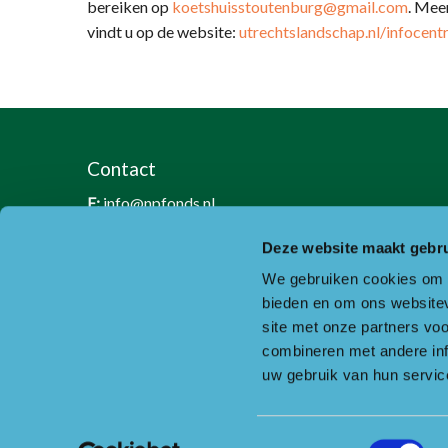
bereiken op
koetshuisstoutenburg@gmail.com
. Mee
vindt u op de website:
utrechtslandschap.nl/infocent
Contact
E:
info@npfonds.nl
T:
0318-240035
Deze website maakt gebru
RSIN nummer: 818889986
We gebruiken cookies om c
KVK nummer: 30234587
bieden en om ons websitev
BTW nummer: 8188 89 986 B01
site met onze partners vo
combineren met andere inf
Of ga naar de contactpagina.
uw gebruik van hun servic
Toestemmingsselectie
Copyright © Nationaal Park Utrechtse Heuvelrug