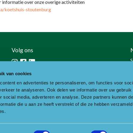
r informatie over onze overige activiteiten
ra/koetshuis-stoutenburg
Volg ons
S
h
ik van cookies
ontent en advertenties te personaliseren, om functies voor soci
erkeer te analyseren. Ook delen we informatie over uw gebruik
or social media, adverteren en analyse. Deze partners kunnen 
ormatie die u aan ze heeft verstrekt of die ze hebben verzameld
es.