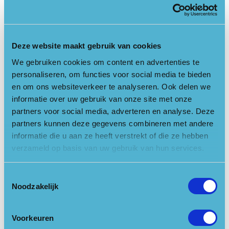
Henschotermeer
Woudenberg
Deze website maakt gebruik van cookies
We gebruiken cookies om content en advertenties te
Het Henschotermeer, een uniek recreatiegebied middenin de
personaliseren, om functies voor social media te bieden
bossen van de Utrechtse Heuvelrug. Een plek om er even
en om ons websiteverkeer te analyseren. Ook delen we
informatie over uw gebruik van onze site met onze
helemaal tussen uit te zijn. Of je nu zin hebt om lekker te luieren
partners voor social media, adverteren en analyse. Deze
en te genieten van de mooie omgeving, te bouwen aan je eigen
partners kunnen deze gegevens combineren met andere
zandkasteel op het lang gerekte zandstrand, te zwemmen of
informatie die u aan ze heeft verstrekt of die ze hebben
gewoon heerlijk rond te dobberen op het meer of misschien
verzameld op basis van uw gebruik van hun services.
heel sportief een rondje om het meer te wandelen… er is echt
voor iedereen wel iets te doen!
Toestemmingsselectie
Kijk op de
website van het Henschotermeer
voor actuele
Noodzakelijk
bezoekersinformatie. Parkeer- &
toegangstickets uitsluitend
online
verkrijgbaar!
Voorkeuren