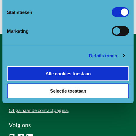
Locatie openen in Google Maps
Statistieken
Marketing
Contact
Details tonen
E:
info@npfonds.nl
T:
0318-240035
Alle cookies toestaan
RSIN nummer: 818889986
KVK nummer: 30234587
Selectie toestaan
BTW nummer: 8188 89 986 B01
Of ga naar de contactpagina.
Volg ons