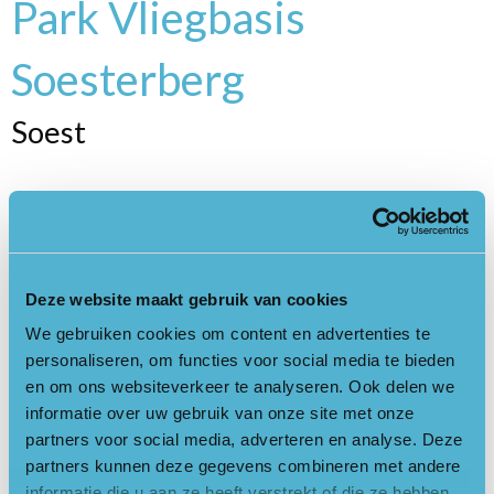
Park Vliegbasis
Soesterberg
Soest
Ervaar het weidse uitzicht vanaf de landingsbaan en geniet van
de bijzondere natuur. Voel de dreiging van de koude oorlog als
u langs de militaire gebouwen wandelt. Park Vliegbasis
Deze website maakt gebruik van cookies
Soesterberg is een uniek gebied, een schatkamer vol
verrassingen. Ontdek de voormalige vliegbasis te voet of op
We gebruiken cookies om content en advertenties te
de fiets, op eigen houtje of onder begeleiding van een gids.
personaliseren, om functies voor social media te bieden
Startpunt van excursies en gemarkeerde wandelroutes is het
en om ons websiteverkeer te analyseren. Ook delen we
informatie over uw gebruik van onze site met onze
informatiecentrum Park Vliegbasis Soesterberg.
partners voor social media, adverteren en analyse. Deze
Het Park is dagelijks vrij toegankelijk tussen zonsopkomst en
partners kunnen deze gegevens combineren met andere
zonsondergang. De landingsbaan is tijdens het broedseizoen
informatie die u aan ze heeft verstrekt of die ze hebben