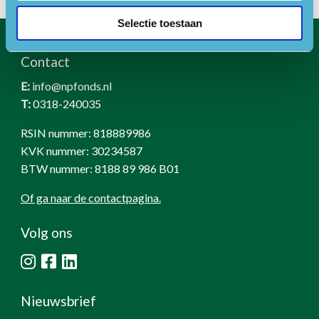
Selectie toestaan
Contact
E:
info@npfonds.nl
T:
0318-240035
RSIN nummer: 818889986
KVK nummer: 30234587
BTW nummer: 8188 89 986 B01
Of ga naar de contactpagina.
Volg ons
Nieuwsbrief